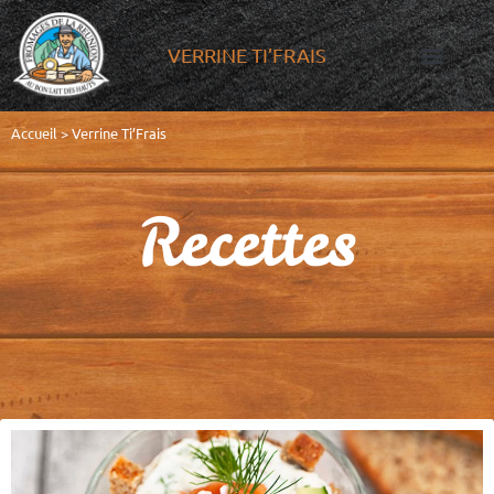
VERRINE TI’FRAIS
MENTIONS LÉGALES
POLITIQUE DE CO
PRÉFÉRENCES COOKIES
NOUS
NOTRE SAVOI
Accueil
>
Verrine Ti’Frais
Recettes