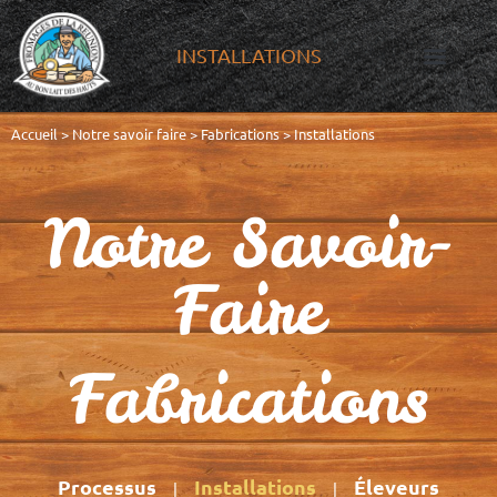
INSTALLATIONS
MENTIONS LÉGALES
POLITIQUE DE CO
PRÉFÉRENCES COOKIES
NOUS
NOTRE SAVOI
Accueil
>
Notre savoir faire
>
Fabrications
>
Installations
Notre Savoir-
Faire
Fabrications
Processus
Installations
Éleveurs