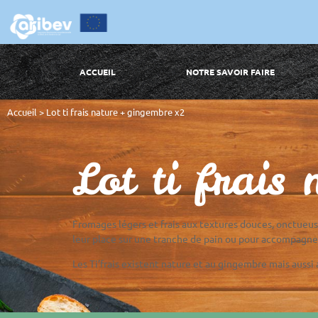
ACCUEIL
NOTRE SAVOIR FAIRE
Accueil
>
Lot ti frais nature + gingembre x2
Lot ti frais
Fromages légers et frais aux textures douces, onctueu
leur place sur une tranche de pain ou pour accompagner
Les Ti’frais existent nature et au gingembre mais aussi a