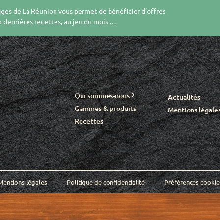
ges de La Réunion vous permet de bénéficier d’offres
x dernières recettes, au jeu du mois …
Qui sommes-nous ?
Actualités
Gammes & produits
Mentions légale
Recettes
Mentions légales
Politique de confidentialité
Préférences cookie