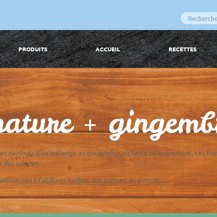
PRODUITS
ACCUEIL
RECETTES
 nature + gingem
ses déclinés d’un mélange au gingembre, riche en tempérament, ces fro
 des salades.
romatisés à l’ail/fines herbes, aux poivres, au piment.