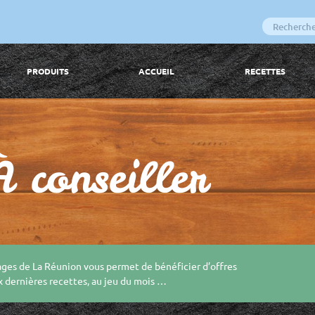
PRODUITS
ACCUEIL
RECETTES
À conseiller
ges de La Réunion vous permet de bénéficier d’offres
x dernières recettes, au jeu du mois …